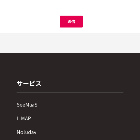
サービス
SeeMaaS
L-MAP
Noluday