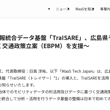
ニュース
MaaSを知る
事業
の移動情報統合データ基盤「TraISARE」、
交通政策立案（EBPM）を支援〜
代田区、代表取締役：日高 洋祐、以下「MaaS Tech Japa
ータ基盤「TraISARE（トレイザー）*1」の導入と、TraISAR
お知らせいたします。
体でのモビリティデータの利活用及びデータに基づく交通政策
を統合して分析・活用を行うデータ基盤の整備は日本で初めて