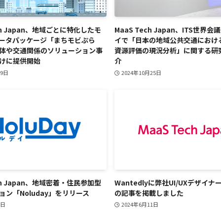
ech Japan、地域ごとに特化したモ
MaaS Tech Japan、ITS世界会
ータパッケージ「まちモビぷら
イで「日本の地域公共交通におけ
体や交通関係のソリューション事
資源評価の現況分析」に関する研
けに提供開始
介
月9日
2024年10月25日
ech Japan、地域密着・住民参加型
Wantedlyに弊社UI/UXデザイ
ョン「Noluday」をリリース
の記事を掲載しました
1日
2024年6月11日