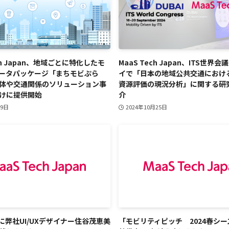
ech Japan、地域ごとに特化したモ
MaaS Tech Japan、ITS世界会
ータパッケージ「まちモビぷら
イで「日本の地域公共交通におけ
体や交通関係のソリューション事
資源評価の現況分析」に関する研
けに提供開始
介
月9日
2024年10月25日
lyに弊社UI/UXデザイナー住谷茂恵美
「モビリティピッチ 2024春シ